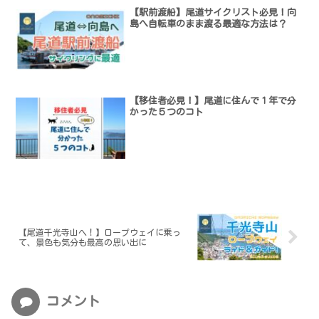
【駅前渡船】尾道サイクリスト必見！向
島へ自転車のまま渡る最適な方法は？
【移住者必見！】尾道に住んで１年で分
かった５つのコト
【尾道千光寺山へ！】ロープウェイに乗っ
て、景色も気分も最高の思い出に
コメント